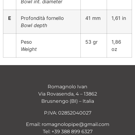
Bowl int. diameter
E
Profondità fornello
41 mm
1,61 in
Bowl depth
Peso
53 gr
1,86
Weight
oz
Romagnolo Ivan
Via Rovasenda, 4 – 13862
Brusnengo (BI) – Italia
P.IVA: 02852040027
Email:
romagnolopipe@gmail.com
Tel:
+39 388 899 6327