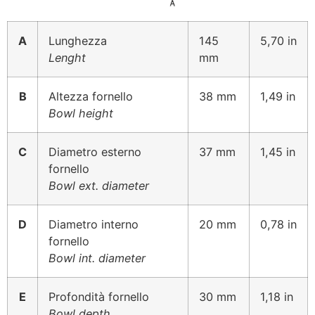
A
Lunghezza
145
5,70 in
Lenght
mm
B
Altezza fornello
38 mm
1,49 in
Bowl height
C
Diametro esterno
37 mm
1,45 in
fornello
Bowl ext. diameter
D
Diametro interno
20 mm
0,78 in
fornello
Bowl int. diameter
E
Profondità fornello
30 mm
1,18 in
Bowl depth