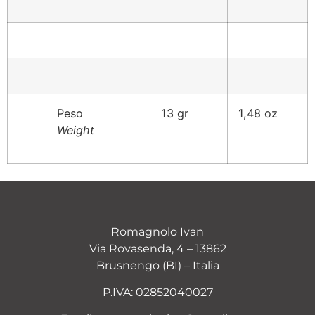
Peso
13 gr
1,48 oz
Weight
Romagnolo Ivan
Via Rovasenda, 4 – 13862
Brusnengo (BI) – Italia
P.IVA: 02852040027