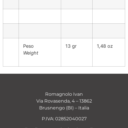
Peso
13 gr
1,48 oz
Weight
Romagnolo Ivan
Via Rovasenda, 4 – 13862
Brusnengo (BI) – Italia
P.IVA: 02852040027